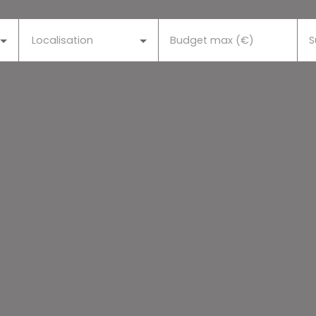
Localisation
Budget max (€)
S