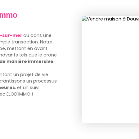
immo
c-sur-mer
ou dans une
imple transaction. Notre
e, mettant en avant
innovants tels que le drone
n de manière immersive
.
tant un projet de vie
rantissons un processus
 heures
, et un suivi
vec ELOD'IMMO !