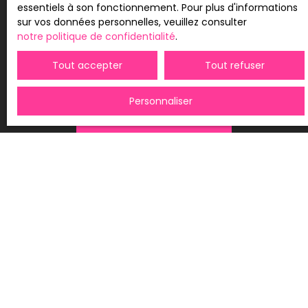
BLOIS CEDEX.
essentiels à son fonctionnement. Pour plus d'informations
sur vos données personnelles, veuillez consulter
Pour en savoir plus sur le traitement de vos
notre politique de confidentialité
.
données personnelles, veuillez consulter notre
politique de confidentialité
.
Tout accepter
Tout refuser
Personnaliser
Recevoir des annonces
JE RECHERCHE UN BIEN
Vente appartement Saint-Aubin-sur-Mer (14750)
Vente maison Luc-sur-Mer (14530)