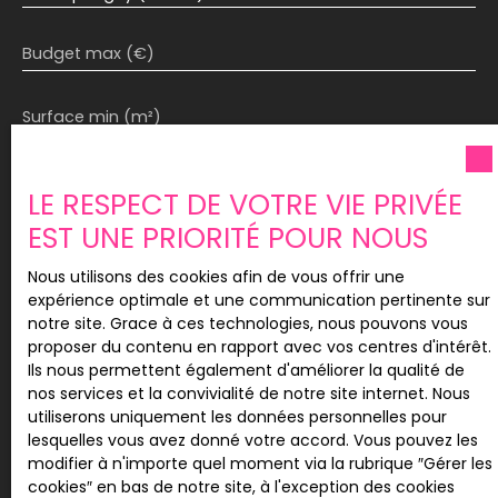
Budget max (€)
Surface min (m²)
Pièces min
LE RESPECT DE VOTRE VIE PRIVÉE
EST UNE PRIORITÉ POUR NOUS
J'accepte le traitement de mes données
personnelles conformément au RGPD. Si vous ne
Nous utilisons des cookies afin de vous offrir une
souhaitez pas faire l'objet de prospection
expérience optimale et une communication pertinente sur
commerciale par voie téléphonique, vous pouvez
notre site. Grace à ces technologies, nous pouvons vous
vous inscrire gratuitement sur la liste d'opposition
proposer du contenu en rapport avec vos centres d'intérêt.
au démarchage téléphonique, prévu par l'article
Ils nous permettent également d'améliorer la qualité de
L223-1 du code de la consommation, sur le site
nos services et la convivialité de notre site internet. Nous
Internet www.bloctel.gouv.fr ou par courrier
utiliserons uniquement les données personnelles pour
adressé à :
lesquelles vous avez donné votre accord. Vous pouvez les
modifier à n'importe quel moment via la rubrique ″Gérer les
Société Worldline, Service Bloctel, CS 61311, 41013
cookies″ en bas de notre site, à l'exception des cookies