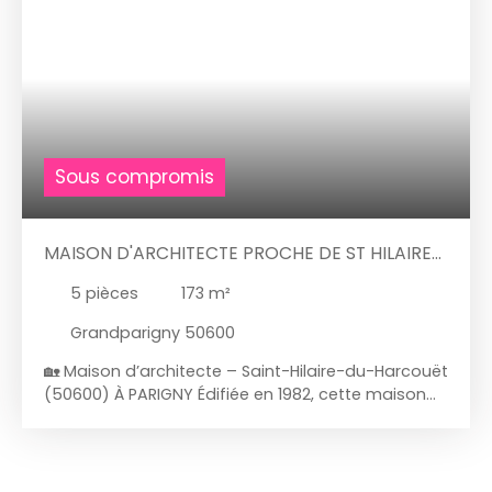
Sous compromis
MAISON D'ARCHITECTE PROCHE DE ST HILAIRE
DU HARCOUET
5
pièces
173
m²
Grandparigny 50600
🏡 Maison d’architecte – Saint-Hilaire-du-Harcouët
(50600) À PARIGNY Édifiée en 1982, cette maison
allie volumes et luminosité grâce à son exposition
plein sud et ses baies vitrées. Avec ses 173 m²
habitables et son terrain de 4 500 m², elle offre un
cadre de vie agréable, fonctionnel et ouvert sur