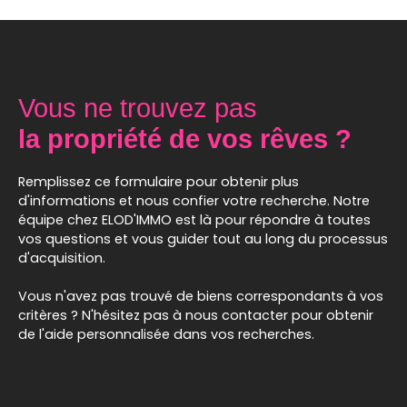
l’extérieur. Points forts : 4 chambres, idéales pour
la vie de famille. Séjour traversant et lumineux.
Espace de vie de 70m² au Rez de Chaussée avec
chambre parentale & salle de bain/douche Sous-
sol complet avec espace de rangement et
Vous ne trouvez pas
stationnement. Grand terrain arboré, parfait pour
profiter des beaux jours. Informations pratiques :
la propriété de vos rêves ?
DPE : Classe D. Prix : 260 000 € FAI (honoraires
inclus, à la charge de l’acquéreur). Net vendeur :
Remplissez ce formulaire pour obtenir plus
248 000 €. Honoraires : 12 000 € (4,5 %). 📞 Pour
d'informations et nous confier votre recherche. Notre
organiser une visite : 02 31 97 86 38 – 06 20 44 17 51
équipe chez ELOD'IMMO est là pour répondre à toutes
ℹ️ Risques consultables sur www. georisques. gouv.
vos questions et vous guider tout au long du processus
fr
d'acquisition.
Vous n'avez pas trouvé de biens correspondants à vos
critères ? N'hésitez pas à nous contacter pour obtenir
de l'aide personnalisée dans vos recherches.