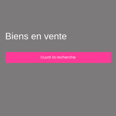
Biens en vente
Ouvrir la recherche
Type d'offre
Vente
Type de bien
Maison
Localisation
Grandparigny (50600)