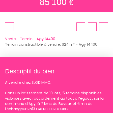
85 100
€
Vente
Terrain
Agy 14400
Terrain constructible à vendre, 624 m² - Agy 14400
Descriptif du bien
A vendre chez ELODIMMO,
Dans un lotissement de 10 lots, 5 terrains disponibles,
viabilisés avec raccordement au tout a l’égout , sur la
commune d'Agy, à 7 kms de Bayeux et 6 mn de
l’échangeur RN13 CAEN CHERBOURG :