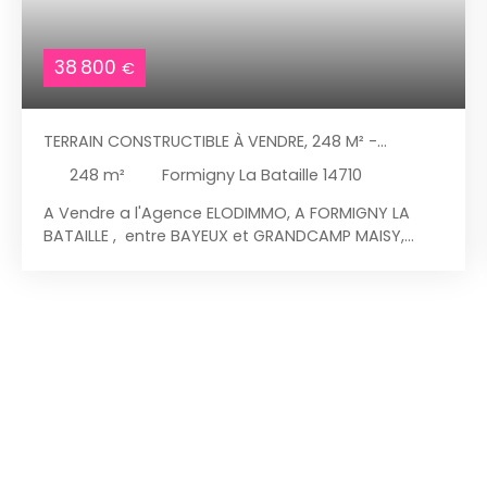
38 800
€
TERRAIN CONSTRUCTIBLE À VENDRE, 248 M² -
FORMIGNY LA BATAILLE 14710
248
m²
Formigny La Bataille 14710
A Vendre a l'Agence ELODIMMO, A FORMIGNY LA
BATAILLE , entre BAYEUX et GRANDCAMP MAISY,
dans un lotissement de 19 lots , nommé OUEST,
plusieurs lots de terrais a bâtir , entièrement
viablilisés vous attendent : Lot n°1 : 488 m² Prix : 54
800 € ( Net Vendeur 50 800 €, frais d'agence : 4
000 € , charge acquéreur) Lot n°2 : 489 m² Prix :
54 900 € ( Net Vendeur 50 900 €, frais d'agence :
4 000 € , charge acquéreur) Lot n°3 : 482 m² Prix :
54 100 € ( Net Vendeur 50 100 €, frais d'agence : 4
000 € , charge acquéreur) Lot n°4 : 500 m² Prix :
56 000 € ( Net Vendeur 52 000 €, frais d'agence :