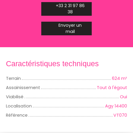
+33 2 31 97 86
38
Envoyer un
mail
Caractéristiques techniques
Terrain
624
m²
Assainissement
Tout à l'égout
Viabilisé
Oui
Localisation
Agy 14400
Référence
VT070