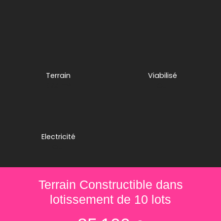
Terrain
Viabilisé
624
m²
Oui
Electricité
Oui
Terrain Constructible dans
lotissement de 10 lots